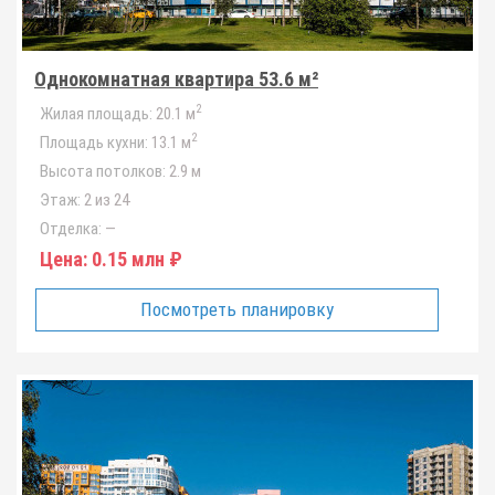
Однокомнатная квартира 53.6 м²
2
Жилая площадь:
20.1 м
2
Площадь кухни:
13.1 м
Высота потолков:
2.9 м
Этаж:
2 из 24
Отделка:
—
Цена:
0.15 млн ₽
Посмотреть планировку