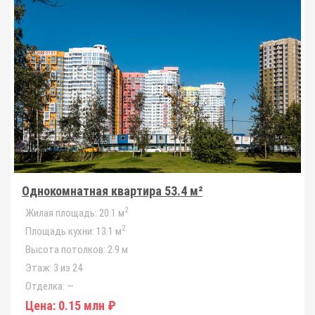
Однокомнатная квартира 53.4 м²
2
Жилая площадь:
20.1 м
2
Площадь кухни:
13.1 м
Высота потолков:
2.9 м
Этаж:
3 из 24
Отделка:
—
Цена:
0.15 млн ₽