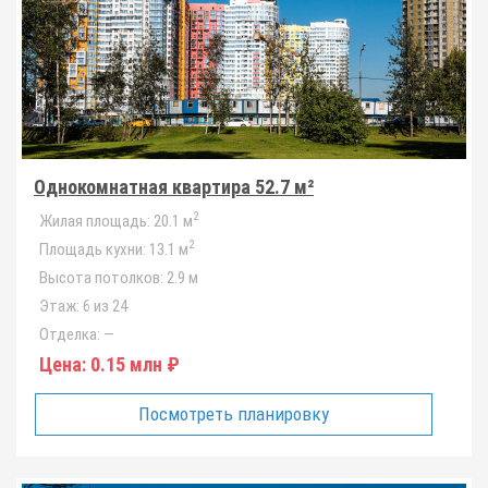
Однокомнатная квартира 52.7 м²
2
Жилая площадь:
20.1 м
2
Площадь кухни:
13.1 м
Высота потолков:
2.9 м
Этаж:
6 из 24
Отделка:
—
Цена:
0.15 млн ₽
Посмотреть планировку