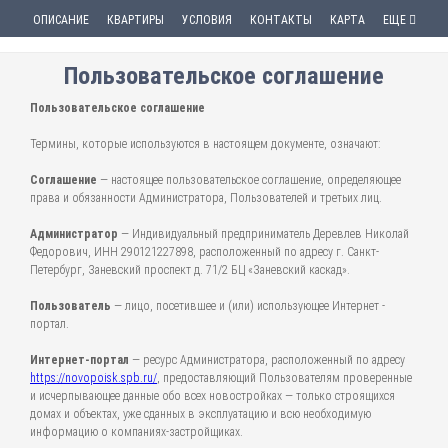
ОПИСАНИЕ
КВАРТИРЫ
УСЛОВИЯ
КОНТАКТЫ
КАРТА
ЕЩЕ
Пользовательское соглашение
Пользовательское соглашение
Термины, которые используются в настоящем документе, означают:
Соглашение
— настоящее пользовательское соглашение, определяющее
права и обязанности Администратора, Пользователей и третьих лиц.
Администратор
— Индивидуальный предприниматель Деревлев Николай
Федорович, ИНН 290121227898, расположенный по адресу г. Санкт-
Петербург, Заневский проспект д. 71/2 БЦ «Заневский каскад».
Пользователь
— лицо, посетившее и (или) использующее Интернет -
портал.
Интернет-портал
— ресурс Администратора, расположенный по адресу
https://novopoisk.spb.ru/
, предоставляющий Пользователям проверенные
и исчерпывающее данные обо всех новостройках — только строящихся
домах и объектах, уже сданных в эксплуатацию и всю необходимую
информацию о компаниях-застройщиках.