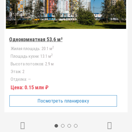
Однокомнатная 53.6 м²
2
Жилая площадь:
20.1 м
2
Площадь кухни:
13.1 м
Высота потолков:
2.9 м
Этаж:
2
Отделка:
—
Цена:
0.15 млн ₽
Посмотреть планировку