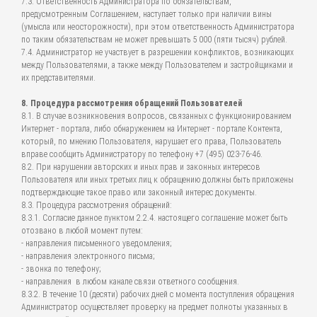
7.3. Ответственность Администратора по обязательствам,
предусмотренным Соглашением, наступает только при наличии вины
(умысла или неосторожности), при этом ответственность Администратора
по таким обязательствам не может превышать 5 000 (пяти тысяч) рублей.
7.4. Администратор не участвует в разрешении конфликтов, возникающих
между Пользователями, а также между Пользователем и застройщиками и
их представителями.
8. Процедура рассмотрения обращений Пользователей
8.1. В случае возникновения вопросов, связанных с функционированием
Интернет - портала, либо обнаружением на Интернет - портале Контента,
который, по мнению Пользователя, нарушает его права, Пользователь
вправе сообщить Администратору по телефону +7 (495) 023-76-46.
8.2. При нарушении авторских и иных прав и законных интересов
Пользователя или иных третьих лиц к обращению должны быть приложены
подтверждающие такое право или законный интерес документы.
8.3. Процедура рассмотрения обращений:
8.3.1. Согласие данное пунктом 2.2.4. настоящего соглашение может быть
отозвано в любой момент путем:
- направления письменного уведомления;
- направления электронного письма;
- звонка по телефону;
- направления в любом канале связи ответного сообщения.
8.3.2. В течение 10 (десяти) рабочих дней с момента поступления обращения
Администратор осуществляет проверку на предмет полноты указанных в