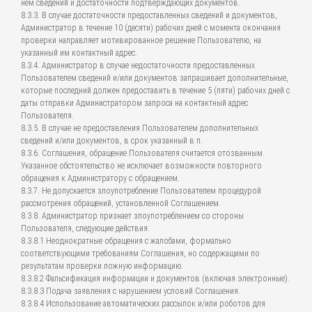
нем сведений и достаточности подтверждающих документов.
8.3.3. В случае достаточности предоставленных сведений и документов,
Администратор в течение 10 (десяти) рабочих дней с момента окончания
проверки направляет мотивированное решение Пользователю, на
указанный им контактный адрес.
8.3.4. Администратор в случае недостаточности предоставленных
Пользователем сведений и/или документов запрашивает дополнительные,
которые последний должен предоставить в течение 5 (пяти) рабочих дней с
даты отправки Администратором запроса на контактный адрес
Пользователя.
8.3.5. В случае не предоставления Пользователем дополнительных
сведений и/или документов, в срок указанный в п.
8.3.6. Соглашения, обращение Пользователя считается отозванным.
Указанное обстоятельство не исключает возможности повторного
обращения к Администратору с обращением.
8.3.7. Не допускается злоупотребление Пользователем процедурой
рассмотрения обращений, установленной Соглашением.
8.3.8. Администратор признает злоупотреблением со стороны
Пользователя, следующие действия:
8.3.8.1 Неоднократные обращения с жалобами, формально
соответствующими требованиям Соглашения, но содержащими по
результатам проверки ложную информацию.
8.3.8.2 Фальсификация информации и документов (включая электронные).
8.3.8.3 Подача заявления с нарушением условий Соглашения.
8.3.8.4 Использование автоматических рассылок и/или роботов для