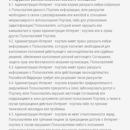
6.1. Администрация Интернет - портала вправе раскрыть любую собранную
о Пользователе данного Портала информацию, если раскрытие
необходимо в связи с расследованием или жалобой в отношении
неправомерного использования Портала, либо для установления
(идентификации) Пользователя, который может нарушать или
вмешиваться в права Администрации Интернет - портала или в права
других Пользователей Портала.
6.2. Администрация Интернет - портала имеет право раскрыть любую
информацию о Пользователе, которую посчитает необходимой для
выполнения положений действующего законодательства или судебных
решений, обеспечения выполнения условий настоящего Соглашения,
защиты прав или безопасности название организации, Пользователей.
6.3. Администрация Интернет - портала имеет право раскрыть
информацию о Пользователе, если действующее законодательство
Российской Федерации требует или разрешает такое раскрытие.
6.4. Администрация Интернет - портала вправе без предварительного
уведомления Пользователя прекратить и (или) заблокировать доступ к
Порталу, если Пользователь нарушил настоящее Соглашение или
содержащиеся в иных документах условия пользования Портала, а также в
случае прекращения действия Интернет - портала либо по причине
технической неполадки или проблемы.
6.5. Администрация Интернет - портала не несет ответственности перед
Пользователем или третьими лицами за прекращение доступа к Интернет -
порталу в случае нарушения Пользователем любого положения