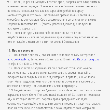
9.3. Споры, не решенные путем переговоров, разрешаются Сторонами в
претензионном порядке. Претензия должна быть направлена заказным
почтовым отправлением или курьерской службой по адресу
местонахождения стороны. Направление претензионных писем иным
способом не допускается. Срок рассмотрения претензионного письма
(обращений) составляет 10 (десять) рабочих дней со дня получения
последнего адресатом.
9.4. Признание судом какого-либо положения Соглашения
недействительным или не подлежащим принудительному исполнению не
влечет недействительности иных положений Соглашения.
10. Прочие условия
10.1. По любым вопросам, связанным с использованием материалов
novopoisk.spb.ru
, Вы можете обратиться по E-mail:
info@novostroy-gid.ru
,
телефон +7 (495) 023-76-46.
10.2. Пользователю запрещено использовать логотип, фирменное
наименование, товарные знаки, доменное имя, элементы дизайна,
оформление и общий внешний вид Интернет - портала. Данные права
могут быть предоставлены исключительно на основании письменного
соглашения между Пользователем и Администратором.
10.3. Бездействие со стороны Администрации Интернет - портала в случае
нарушения кем-либо из Пользователей положений Соглашения не лишает
Администрацию Интернет - портала права предпринять позднее
соответствующие действия в защиту своих интересов и защиту авторских
прав на охраняемые в соответствии с законодательством материалы