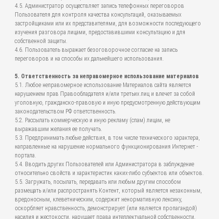
4.5. Администратор осуществляет запись телефонных переговоров
Пользователя для контроля качества консультаций, оказываемых
застройщиками или их представителями, для возможности последующего
изучения разговора лицами, предоставившими консультацию и для
собственной защиты.
4.6. Пользователь выражает безоговорочное согласие на запись
переговоров и на способы их дальнейшего использования.
5. Ответственность за неправомерное использование материалов
5.1. Любое неправомерное использование Материалов сайта является
нарушением прав Правообладателя и/или третьих лиц и влечет за собой
уголовную, гражданско-правовую и иную предусмотренную действующим
законодательством РФ ответственность.
5.2. Рассылать коммерческую и иную рекламу (спам) лицам, не
выражавшим желания ее получать.
5.3. Предпринимать любые действия, в том числе технического характера,
направленные на нарушение нормального функционирования Интернет -
портала.
5.4. Вводить других Пользователей или Администратора в заблуждение
относительно свойств и характеристик каких-либо субъектов или объектов.
5.5. Загружать, посылать, передавать или любым другим способом
размещать и/или распространять Контент, который является незаконным,
вредоносным, клеветническим, содержит ненормативную лексику,
оскорбляет нравственность, демонстрирует (или является пропагандой)
насилия и жестокости, нарушает права интеллектуальной собственности,