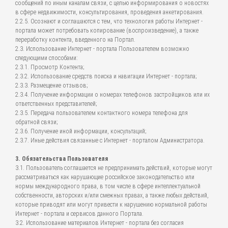
сообщений по иным каналам связи, с целью информирования о новостях
в сфере недвижимости, консультирования, проведения анкетирования.
2.2.5. Осознают и соглашаются с тем, что технология работы Интернет -
портала может потребовать копирование (воспроизведение), а также
переработку контента, введенного на Портал.
2.3. Использование Интернет - портала Пользователем возможно
следующими способами:
2.3.1. Просмотр Контента;
2.3.2. Использование средств поиска и навигации Интернет - портала;
2.3.3. Размещение отзывов;
2.3.4. Получение информации о номерах телефонов застройщиков или их
ответственных представителей;
2.3.5. Передача пользователем контактного номера телефона для
обратной связи;
2.3.6. Получение иной информации, консультаций;
2.3.7. Иные действия связанные с Интернет - порталом Администратора.
3. Обязательства Пользователя
3.1. Пользователь соглашается не предпринимать действий, которые могут
рассматриваться как нарушающие российское законодательство или
нормы международного права, в том числе в сфере интеллектуальной
собственности, авторских и/или смежных правах, а также любых действий,
которые приводят или могут привести к нарушению нормальной работы
Интернет - портала и сервисов данного Портала.
3.2. Использование материалов Интернет - портала без согласия