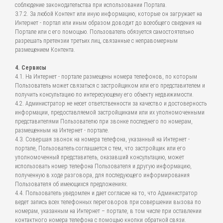
соблюдение законодательства при использовании Портала.
3.7.2. За любой Контент или иную информацию, которые он загружает на
Интернет - портал или иным образом доводит до всеобщего сведения на
Портале или с его помощью. Пользователь обязуется самостоятельно
разрешать претензии третьих лиц, связанные с неправомерным
размещением Контента.
4. Сервисы
4.1. На Интернет - портале размещены номера телефонов, по которым
Пользователь может связаться с застройщиком или его представителем и
получить консультацию по интересующему его объекту недвижимости.
4.2. Администратор не несет ответственности за качество и достоверность
информации, предоставляемой застройщиками или их уполномоченными
представителями Пользователю при звонке последнего по номерам,
размещенным на Интернет - портале.
4.3. Совершая звонок на номера телефона, указанный на Интернет -
портале, Пользователь соглашается с тем, что застройщик или его
уполномоченный представитель, оказавший консультацию, может
использовать номер телефона Пользователя и другую информацию,
полученную в ходе разговора, для последующего информирования
Пользователя об имеющихся предложениях.
4.4. Пользователь уведомлен и дает согласие на то, что Администратор
ведет запись всех телефонных переговоров при совершении вызова по
номерам, указанным на Интернет – портале, в том числе при оставлении
контактного номера телефона с помощью кнопки обратной связи.