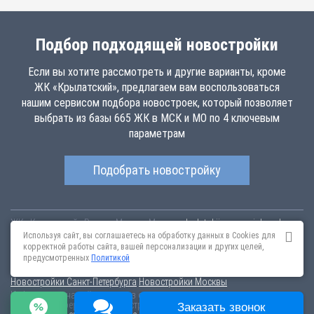
Подбор подходящей новостройки
Если вы хотите рассмотреть и другие варианты, кроме
ЖК «Крылатский», предлагаем вам воспользоваться
нашим сервисом подбора новостроек, который позволяет
выбрать из базы 665 ЖК в МСК и МО по 4 ключевым
параметрам
Подобрать новостройку
ЖК «Крылатский»
Россия
Москва
Москва,
krylatskij.novopoisk.msk.ru
Купить квартиру в новом жилом комплексе «Крылатский» от «Бэсткон»
Используя сайт, вы соглашаетесь на обработку данных в Cookies для
в районе Крылатское. Квартиры различных планировок от 0.15 млн
корректной работы сайта, вашей персонализации и других целей,
рублей!
предусмотренных
Политикой
Новостройки Санкт-Петербурга
Новостройки Москвы
Информация на сайте взята из открытых источников, не является
публичной офертой и распространяется для ознакомления.
Заказать звонок