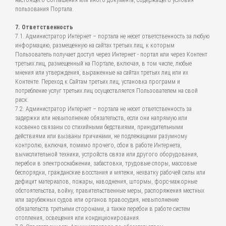
настоящего Соглашения или иного документа, содержащего условия
пользования Портала.
7. Ответственность
7.1. Администратор Интернет – портала не несет ответственность за любую
информацию, размещенную на сайтах третьих лиц, к которым
Пользователь получает доступ через Интернет - портал или через Контент
третьих лиц, размещенный на Портале, включая, в том числе, любые
мнения или утверждения, выраженные на сайтах третьих лиц или их
Контенте. Переход к Сайтам третьих лиц, установка программ и
потребление услуг третьих лиц осуществляется Пользователем на свой
риск.
7.2. Администратор Интернет – портала не несет ответственность за
задержки или невыполнение обязательств, если они напрямую или
косвенно связаны со стихийными бедствиями, принудительными
действиями или вызваны причинами, не подлежащими разумному
контролю, включая, помимо прочего, сбои в работе Интернета,
вычислительной техники, устройств связи или другого оборудования,
перебои в электроснабжении, забастовки, трудовые споры, массовые
беспорядки, гражданские восстания и мятежи, нехватку рабочей силы или
дефицит материалов, пожары, наводнения, штормы, форс-мажорные
обстоятельства, войну, правительственные меры, распоряжения местных
или зарубежных судов или органов правосудия, невыполнение
обязательств третьими сторонами, а также перебои в работе систем
отопления, освещения или кондиционирования.