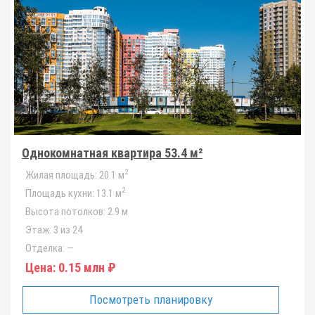
Однокомнатная квартира 53.4 м²
2
Жилая площадь:
20.1 м
2
Площадь кухни:
13.1 м
Высота потолков:
2.9 м
Этаж:
3 из 24
Отделка:
—
Цена:
0.15 млн ₽
Посмотреть планировку