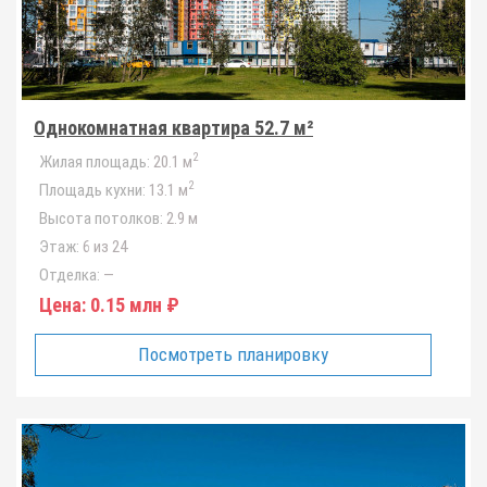
Однокомнатная квартира 52.7 м²
2
Жилая площадь:
20.1 м
2
Площадь кухни:
13.1 м
Высота потолков:
2.9 м
Этаж:
6 из 24
Отделка:
—
Цена:
0.15 млн ₽
Посмотреть планировку