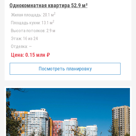
Однокомнатная квартира 52.9 м²
2
Жилая площадь:
20.1 м
2
Площадь кухни:
13.1 м
Высота потолков:
2.9 м
Этаж:
16 из 24
Отделка:
—
Цена:
0.15 млн ₽
Посмотреть планировку