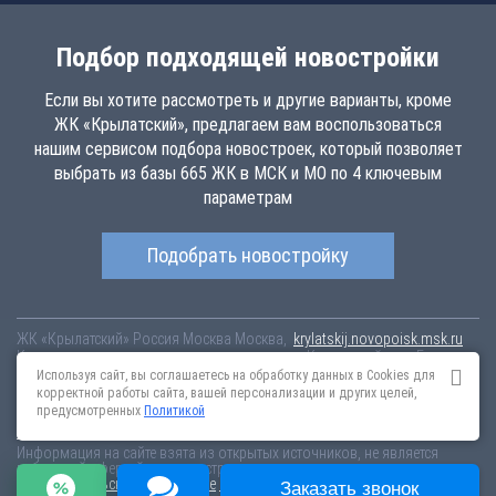
Подбор подходящей новостройки
Если вы хотите рассмотреть и другие варианты, кроме
ЖК «Крылатский», предлагаем вам воспользоваться
нашим сервисом подбора новостроек, который позволяет
выбрать из базы 665 ЖК в МСК и МО по 4 ключевым
параметрам
Подобрать новостройку
ЖК «Крылатский»
Россия
Москва
Москва,
krylatskij.novopoisk.msk.ru
Купить квартиру в новом жилом комплексе «Крылатский» от «Бэсткон»
в районе Крылатское. Квартиры различных планировок от 0.15 млн
Используя сайт, вы соглашаетесь на обработку данных в Cookies для
рублей!
корректной работы сайта, вашей персонализации и других целей,
предусмотренных
Политикой
Новостройки Санкт-Петербурга
Новостройки Москвы
Информация на сайте взята из открытых источников, не является
публичной офертой и распространяется для ознакомления.
Пользовательское соглашение
Соглашение о размещении
Заказать звонок