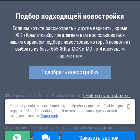
Подбор подходящей новостройки
Если вы хотите рассмотреть и другие варианты, кроме
ЖК «Крылатский», предлагаем вам воспользоваться
нашим сервисом подбора новостроек, который позволяет
выбрать из базы 665 ЖК в МСК и МО по 4 ключевым
параметрам
Подобрать новостройку
ЖК «Крылатский»
Россия
Москва
Москва,
krylatskij.novopoisk.msk.ru
Купить квартиру в новом жилом комплексе «Крылатский» от «Бэсткон»
в районе Крылатское. Квартиры различных планировок от 0.15 млн
Используя сайт, вы соглашаетесь на обработку данных в Cookies для
рублей!
корректной работы сайта, вашей персонализации и других целей,
предусмотренных
Политикой
Новостройки Санкт-Петербурга
Новостройки Москвы
Информация на сайте взята из открытых источников, не является
публичной офертой и распространяется для ознакомления.
Пользовательское соглашение
Соглашение о размещении
Заказать звонок