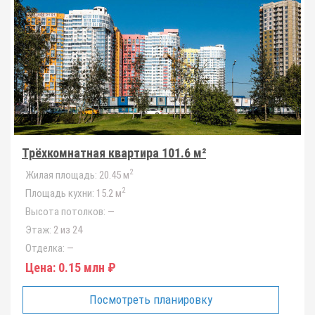
Трёхкомнатная квартира 101.6 м²
2
Жилая площадь:
20.45 м
2
Площадь кухни:
15.2 м
Высота потолков:
—
Этаж:
2 из 24
Отделка:
—
Цена:
0.15 млн ₽
Посмотреть планировку