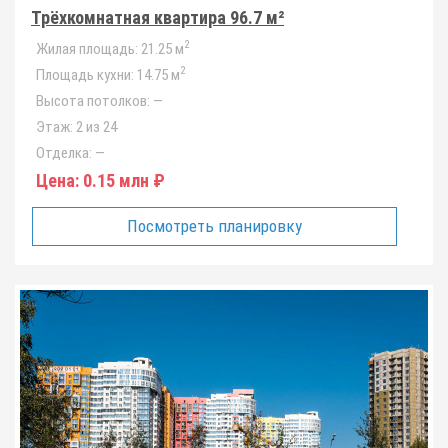
Трёхкомнатная квартира 96.7 м²
2
Жилая площадь:
21.25 м
2
Площадь кухни:
14.75 м
Высота потолков:
—
Этаж:
2 из 24
Отделка:
—
Цена:
0.15 млн ₽
Посмотреть планировку