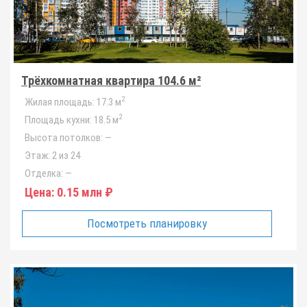
Трёхкомнатная квартира 104.6 м²
2
Жилая площадь:
17.3 м
2
Площадь кухни:
18.5 м
Высота потолков:
—
Этаж:
2 из 24
Отделка:
—
Цена:
0.15 млн ₽
Посмотреть планировку